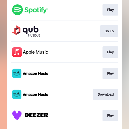
Play
Go To
Play
Play
Download
Play